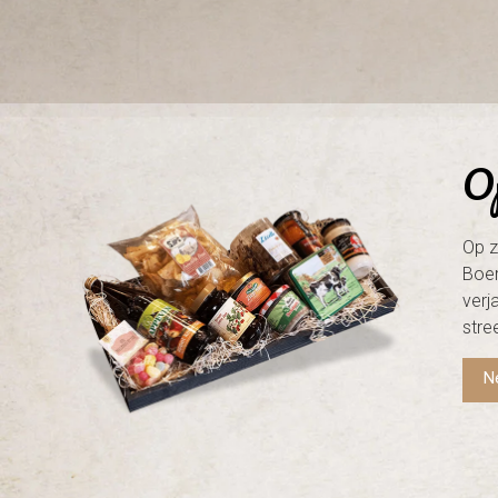
Op
Op z
Boer
verj
stre
N