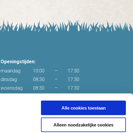
Openingstijden:
maandag
10:00
–
17:30
dinsdag
08:30
–
17:30
woensdag
08:30
–
17:30
donderdag
08:30
–
17:30
vrijdag
08:30
–
17:30
Alle cookies toestaan
zaterdag
08:30
–
16:00
zondag
Gesloten
Alleen noodzakelijke cookies